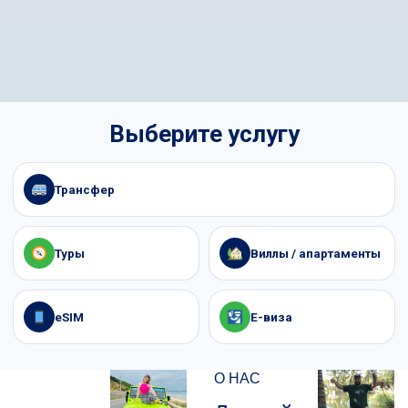
Выберите услугу
Трансфер
Туры
Виллы / апартаменты
eSIM
E-виза
О НАС