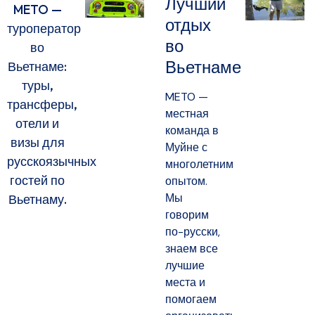
Лучший
METO —
отдых
туроператор
во
во
Вьетнаме
Вьетнаме:
туры,
METO —
трансферы,
местная
отели и
команда в
визы для
Муйне с
русскоязычных
многолетним
гостей по
опытом.
Мы
Вьетнаму.
говорим
по-русски,
знаем все
лучшие
места и
помогаем