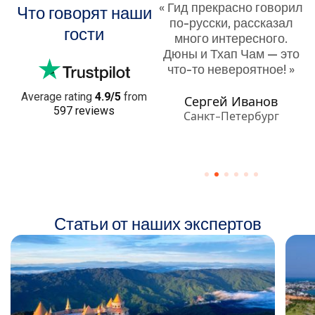
« Лучший отдых во
« Гид прекрасно говорил
Что говорят наши
Вьетнаме! Всё было
по-русски, рассказал
гости
организовано идеально
много интересного.
— трансфер, гид,
Дюны и Тхап Чам — это
экскурсии. Очень
что-то невероятное! »
рекомендую! »
Average rating
4.9/5
from
Сергей Иванов
597 reviews
Анна Петрова
Санкт-Петербург
Москва
Статьи от наших экспертов