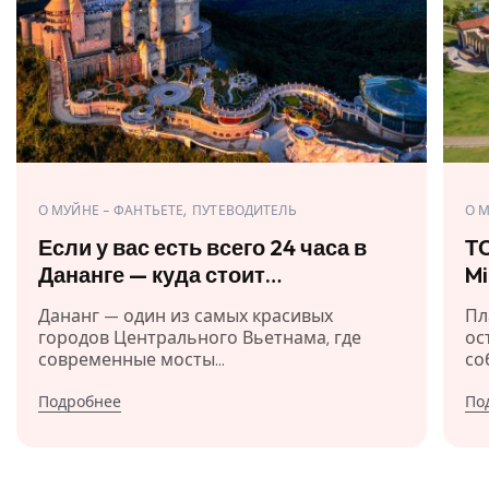
О МУЙНЕ - ФАНТЬЕТЕ
ПУТЕВОДИТЕЛЬ
О 
Если у вас есть всего 24 часа в
ТО
Дананге — куда стоит
Mi
отправиться?
Дананг — один из самых красивых
Пл
городов Центрального Вьетнама, где
ос
современные мосты...
со
Подробнее
По